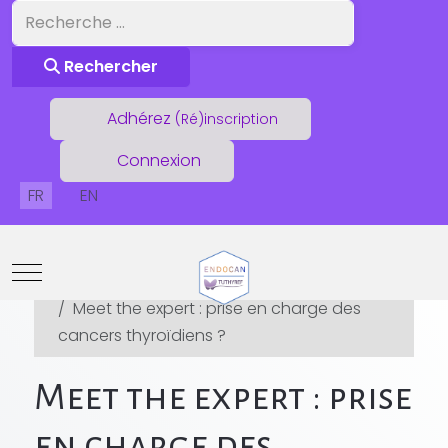
Rechercher
Rechercher
Adhérez
(Ré)inscription
Connexion
Sélectionnez votre langue
FR
EN
Mobile Menu Toggle
Vous êtes ici :
Accueil
Agenda
Congrès
Meet the expert : prise en charge des
cancers thyroïdiens ?
Meet the expert : prise
en charge des