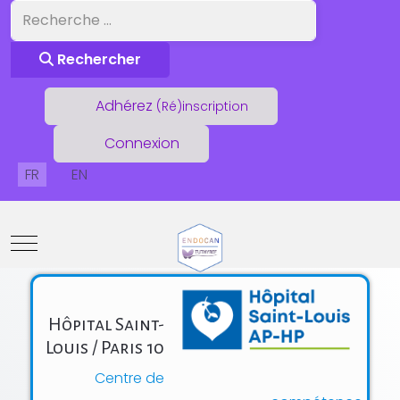
Rechercher
Rechercher
Adhérez
(Ré)inscription
Connexion
Sélectionnez votre langue
FR
EN
Mobile Menu Toggle
Mis à jour : 21 Août 2024
Hôpital Saint-
Louis / Paris 10
Centre de