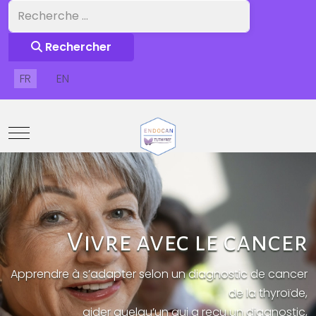
Rechercher
Rechercher
Sélectionnez votre langue
FR
EN
Mobile Menu Toggle
Vivre avec le cancer
Apprendre à s’adapter selon un diagnostic de cancer
de la thyroïde,
aider quelqu’un qui a reçu un diagnostic,